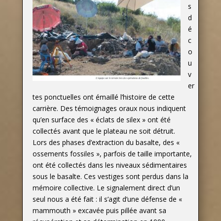
s
d
é
c
o
u
v
er
tes ponctuelles ont émaillé l’histoire de cette
carrière. Des témoignages oraux nous indiquent
qu’en surface des « éclats de silex » ont été
collectés avant que le plateau ne soit détruit.
L
ors des phases d’extraction du basalte, des «
ossements fossiles », parfois de taille importante,
ont été collectés dans les niveaux sédimentaires
sous le basalte. Ces vestiges sont perdus dans la
mémoire collective. Le signalement direct d’un
seul nous a été fait : il s’agit d’une défense de «
mammouth » excavée puis pillée avant sa